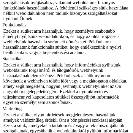
szolgáltatások nyújtásához, valamint weboldalunk bizonyos
funkcióinak használatához. A feltétlenül szükséges sütik használata
nélkül weboldalunkon nem tudunk bizonyos szolgáltatásokat
nyújtani Önnek.
Funkcionális
Ezeket a sütiket arra használjuk, hogy személyre szabottabb
élményt nyújtsunk weboldalunkon, és hogy az oldal rögzítse a
webhelyünk használata során tett döntéseket. Például arra
használhatunk funkcionális sütiket, hogy emlékezzünk a nyelvi
beállításokra, vagy a bejelentkezési adataira.
Statisztika
Ezeket a sütiket arra használjuk, hogy információkat gyűjtsünk
weboldalunk forgalmáról és látogatóiról, webhelyünk
használatának elemzéséhez. Például ezek a sütik nyomon
követhetik a webhelyen töltött időt vagy a meglátogatott oldalakat,
amely segít megérteni, hogyan javíthatjuk webhelyünket az Ön
nagyobb megelégedettségére. Ezekkel a nyomkövető és
teljesítménnyel kapcsolatos sütikkel összegyűjtött információk
egyetlen személyt sem azonosítanak.
Marketing
Ezeket a sütiket olyan hirdetések megjelenítésére használjuk,
amelyek valószínűleg érdekli Önt a böngészési szokásai alapján.
Ezek a sütik, amelyeket a tartalom és / vagy a reklámszolgáltatók
szolgáltatnak, egyesíthetik a weboldalunktól gyűjtött információkat