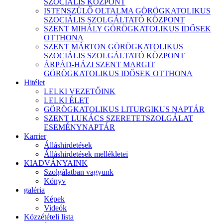
SZOCIÁLIS KÖZPONT
ISTENSZÜLŐ OLTALMA GÖRÖGKATOLIKUS
SZOCIÁLIS SZOLGÁLTATÓ KÖZPONT
SZENT MIHÁLY GÖRÖGKATOLIKUS IDŐSEK
OTTHONA
SZENT MÁRTON GÖRÖGKATOLIKUS
SZOCIÁLIS SZOLGÁLTATÓ KÖZPONT
ÁRPÁD-HÁZI SZENT MARGIT
GÖRÖGKATOLIKUS IDŐSEK OTTHONA
Hitélet
LELKI VEZETŐINK
LELKI ÉLET
GÖRÖGKATOLIKUS LITURGIKUS NAPTÁR
SZENT LUKÁCS SZERETETSZOLGÁLAT
ESEMÉNYNAPTÁR
Karrier
Álláshirdetések
Álláshirdetések mellékletei
KIADVÁNYAINK
Szolgálatban vagyunk
Könyv
galéria
Képek
Videók
Közzétételi lista