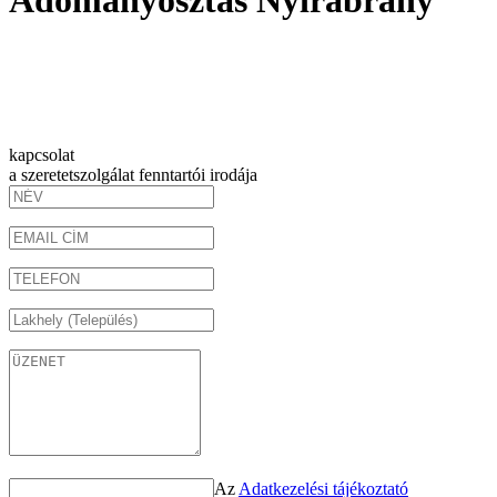
Adományosztás Nyírábrány
kapcsolat
a szeretetszolgálat fenntartói irodája
Az
Adatkezelési tájékoztató