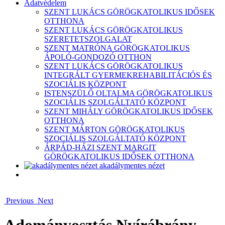
Adatvédelem
SZENT LUKÁCS GÖRÖGKATOLIKUS IDŐSEK
OTTHONA
SZENT LUKÁCS GÖRÖGKATOLIKUS
SZERETETSZOLGALAT
SZENT MATRÓNA GÖRÖGKATOLIKUS
ÁPOLÓ-GONDOZÓ OTTHON
SZENT LUKÁCS GÖRÖGKATOLIKUS
INTEGRÁLT GYERMEKREHABILITÁCIÓS ÉS
SZOCIÁLIS KÖZPONT
ISTENSZÜLŐ OLTALMA GÖRÖGKATOLIKUS
SZOCIÁLIS SZOLGÁLTATÓ KÖZPONT
SZENT MIHÁLY GÖRÖGKATOLIKUS IDŐSEK
OTTHONA
SZENT MÁRTON GÖRÖGKATOLIKUS
SZOCIÁLIS SZOLGÁLTATÓ KÖZPONT
ÁRPÁD-HÁZI SZENT MARGIT
GÖRÖGKATOLIKUS IDŐSEK OTTHONA
akadálymentes nézet
Previous
Next