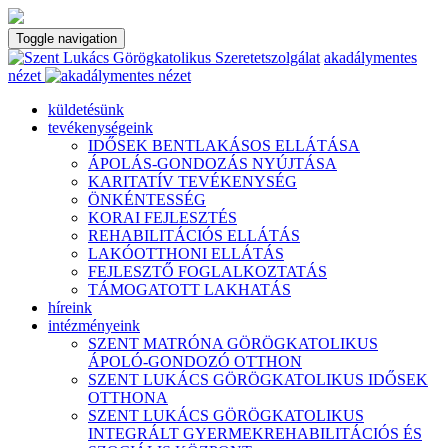
Toggle navigation
akadálymentes
nézet
küldetésünk
tevékenységeink
IDŐSEK BENTLAKÁSOS ELLÁTÁSA
ÁPOLÁS-GONDOZÁS NYÚJTÁSA
KARITATÍV TEVÉKENYSÉG
ÖNKÉNTESSÉG
KORAI FEJLESZTÉS
REHABILITÁCIÓS ELLÁTÁS
LAKÓOTTHONI ELLÁTÁS
FEJLESZTŐ FOGLALKOZTATÁS
TÁMOGATOTT LAKHATÁS
híreink
intézményeink
SZENT MATRÓNA GÖRÖGKATOLIKUS
ÁPOLÓ-GONDOZÓ OTTHON
SZENT LUKÁCS GÖRÖGKATOLIKUS IDŐSEK
OTTHONA
SZENT LUKÁCS GÖRÖGKATOLIKUS
INTEGRÁLT GYERMEKREHABILITÁCIÓS ÉS