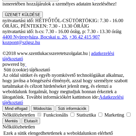
ismeretében hozzájárulok a személyes adataim kezeléséhez!
ÜZENET KÜLDÉSE
nyitvatartási idő:
HÉTFŐTŐL-CSÜTÖRTÖKIG: 7.30 - 16.00
ÓRÁIG, PÉNTEKEN: 7.30 - 13.30 ÓRÁIG
nyitvatartási idő:
h-cs: 7.30 - 16.00 óráig, p: 7.30 - 13.30 óráig
4400 Nyíregyháza, Bocskai u. 26.
+36 42 415 907
kozpont@szlgsz.hu
©2018 www.szentlukacsszeretetszolgalat.hu |
adatkezelési
tájékoztató
powered by
Süti (cookie) tájékoztató
Az oldal sütiket és egyéb nyomkövető technológiákat alkalmaz,
hogy javítsa a böngészési élményét, azzal hogy személyre szabott
tartalmakat és célzott hirdetéseket jelenít meg, és elemzi a
weboldalunk forgalmát, hogy megtudjuk honnan érkeztek a
látogatóink.
További információkért kattintson ide:
Adatkezelési
tájékoztató
Mind elfogad
Módosítás
Süti információk
Nélkülözhetetlen
Funkcionális
Statisztika
Marketing
Mentés
Elutasít
Nélkülözhetetlen
Ezek a sütik elengedhetetlenek a weboldalunkon elérhető