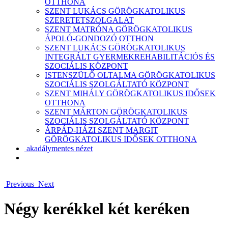
OTTHONA
SZENT LUKÁCS GÖRÖGKATOLIKUS
SZERETETSZOLGALAT
SZENT MATRÓNA GÖRÖGKATOLIKUS
ÁPOLÓ-GONDOZÓ OTTHON
SZENT LUKÁCS GÖRÖGKATOLIKUS
INTEGRÁLT GYERMEKREHABILITÁCIÓS ÉS
SZOCIÁLIS KÖZPONT
ISTENSZÜLŐ OLTALMA GÖRÖGKATOLIKUS
SZOCIÁLIS SZOLGÁLTATÓ KÖZPONT
SZENT MIHÁLY GÖRÖGKATOLIKUS IDŐSEK
OTTHONA
SZENT MÁRTON GÖRÖGKATOLIKUS
SZOCIÁLIS SZOLGÁLTATÓ KÖZPONT
ÁRPÁD-HÁZI SZENT MARGIT
GÖRÖGKATOLIKUS IDŐSEK OTTHONA
akadálymentes nézet
Previous
Next
Négy kerékkel két keréken