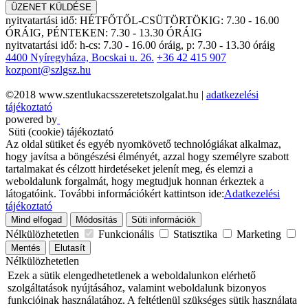
ÜZENET KÜLDÉSE
nyitvatartási idő:
HÉTFŐTŐL-CSÜTÖRTÖKIG: 7.30 - 16.00
ÓRÁIG, PÉNTEKEN: 7.30 - 13.30 ÓRÁIG
nyitvatartási idő:
h-cs: 7.30 - 16.00 óráig, p: 7.30 - 13.30 óráig
4400 Nyíregyháza, Bocskai u. 26.
+36 42 415 907
kozpont@szlgsz.hu
©2018 www.szentlukacsszeretetszolgalat.hu |
adatkezelési
tájékoztató
powered by
Süti (cookie) tájékoztató
Az oldal sütiket és egyéb nyomkövető technológiákat alkalmaz,
hogy javítsa a böngészési élményét, azzal hogy személyre szabott
tartalmakat és célzott hirdetéseket jelenít meg, és elemzi a
weboldalunk forgalmát, hogy megtudjuk honnan érkeztek a
látogatóink.
További információkért kattintson ide:
Adatkezelési
tájékoztató
Mind elfogad
Módosítás
Süti információk
Nélkülözhetetlen
Funkcionális
Statisztika
Marketing
Mentés
Elutasít
Nélkülözhetetlen
Ezek a sütik elengedhetetlenek a weboldalunkon elérhető
szolgáltatások nyújtásához, valamint weboldalunk bizonyos
funkcióinak használatához. A feltétlenül szükséges sütik használata