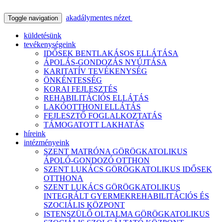
akadálymentes nézet
Toggle navigation
küldetésünk
tevékenységeink
IDŐSEK BENTLAKÁSOS ELLÁTÁSA
ÁPOLÁS-GONDOZÁS NYÚJTÁSA
KARITATÍV TEVÉKENYSÉG
ÖNKÉNTESSÉG
KORAI FEJLESZTÉS
REHABILITÁCIÓS ELLÁTÁS
LAKÓOTTHONI ELLÁTÁS
FEJLESZTŐ FOGLALKOZTATÁS
TÁMOGATOTT LAKHATÁS
híreink
intézményeink
SZENT MATRÓNA GÖRÖGKATOLIKUS
ÁPOLÓ-GONDOZÓ OTTHON
SZENT LUKÁCS GÖRÖGKATOLIKUS IDŐSEK
OTTHONA
SZENT LUKÁCS GÖRÖGKATOLIKUS
INTEGRÁLT GYERMEKREHABILITÁCIÓS ÉS
SZOCIÁLIS KÖZPONT
ISTENSZÜLŐ OLTALMA GÖRÖGKATOLIKUS