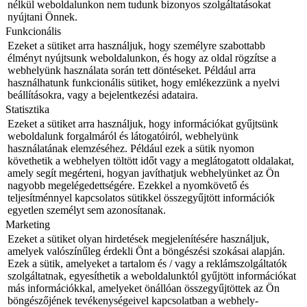
nélkül weboldalunkon nem tudunk bizonyos szolgáltatásokat
nyújtani Önnek.
Funkcionális
Ezeket a sütiket arra használjuk, hogy személyre szabottabb
élményt nyújtsunk weboldalunkon, és hogy az oldal rögzítse a
webhelyünk használata során tett döntéseket. Például arra
használhatunk funkcionális sütiket, hogy emlékezzünk a nyelvi
beállításokra, vagy a bejelentkezési adataira.
Statisztika
Ezeket a sütiket arra használjuk, hogy információkat gyűjtsünk
weboldalunk forgalmáról és látogatóiról, webhelyünk
használatának elemzéséhez. Például ezek a sütik nyomon
követhetik a webhelyen töltött időt vagy a meglátogatott oldalakat,
amely segít megérteni, hogyan javíthatjuk webhelyünket az Ön
nagyobb megelégedettségére. Ezekkel a nyomkövető és
teljesítménnyel kapcsolatos sütikkel összegyűjtött információk
egyetlen személyt sem azonosítanak.
Marketing
Ezeket a sütiket olyan hirdetések megjelenítésére használjuk,
amelyek valószínűleg érdekli Önt a böngészési szokásai alapján.
Ezek a sütik, amelyeket a tartalom és / vagy a reklámszolgáltatók
szolgáltatnak, egyesíthetik a weboldalunktól gyűjtött információkat
más információkkal, amelyeket önállóan összegyűjtöttek az Ön
böngészőjének tevékenységeivel kapcsolatban a webhely-