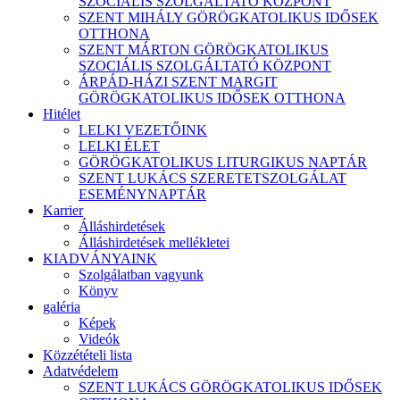
SZOCIÁLIS SZOLGÁLTATÓ KÖZPONT
SZENT MIHÁLY GÖRÖGKATOLIKUS IDŐSEK
OTTHONA
SZENT MÁRTON GÖRÖGKATOLIKUS
SZOCIÁLIS SZOLGÁLTATÓ KÖZPONT
ÁRPÁD-HÁZI SZENT MARGIT
GÖRÖGKATOLIKUS IDŐSEK OTTHONA
Hitélet
LELKI VEZETŐINK
LELKI ÉLET
GÖRÖGKATOLIKUS LITURGIKUS NAPTÁR
SZENT LUKÁCS SZERETETSZOLGÁLAT
ESEMÉNYNAPTÁR
Karrier
Álláshirdetések
Álláshirdetések mellékletei
KIADVÁNYAINK
Szolgálatban vagyunk
Könyv
galéria
Képek
Videók
Közzétételi lista
Adatvédelem
SZENT LUKÁCS GÖRÖGKATOLIKUS IDŐSEK